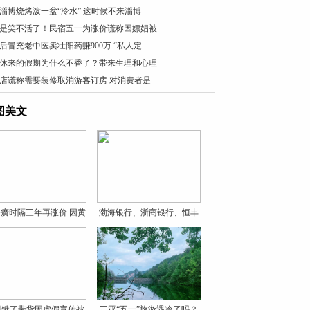
淄博烧烤泼一盆“冷水” 这时候不来淄博
是笑不活了！民宿五一为涨价谎称因嫖娼被
0后冒充老中医卖壮阳药赚900万 “私人定
休来的假期为什么不香了？带来生理和心理
店谎称需要装修取消游客订房 对消费者是
图美文
癀时隔三年再涨价 因黄
渤海银行、浙商银行、恒丰
银
贝饿了带货因虚假宣传被
三亚“五一”旅游遇冷了吗？