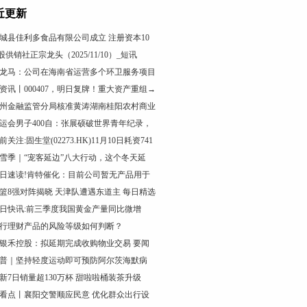
近更新
城县佳利多食品有限公司成立 注册资本10
股供销社正宗龙头（2025/11/10）_短讯
龙马：公司在海南省运营多个环卫服务项目
资讯丨000407，明日复牌！重大资产重组→
州金融监管分局核准黄涛湖南桂阳农村商业
运会男子400自：张展硕破世界青年纪录，
前关注:固生堂(02273.HK)11月10日耗资741
雪季｜“宠客延边”八大行动，这个冬天延
日速读!肯特催化：目前公司暂无产品用于
篮8强对阵揭晓 天津队遭遇东道主 每日精选
日快讯:前三季度我国黄金产量同比微增
行理财产品的风险等级如何判断？
银禾控股：拟延期完成收购物业交易 要闻
普｜坚持轻度运动即可预防阿尔茨海默病
新7日销量超130万杯 甜啦啦桶装茶升级
看点丨襄阳交警顺应民意 优化群众出行设