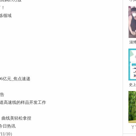
了！
炼领域
淄
96亿元_焦点速递
史上
报告
通道高速线的样品开发工作
，曲线美轻松拿捏
今日热讯
丫
1/10）