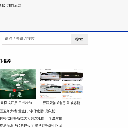
机版
|
项目城网
搜索
门推荐
天模式开启 日照增加
行踪疑被偷拍形象被恶搞
国五角大楼“泄密门”事件发酵 现实版“
价格战的特斯拉为何突然涨价 一季度财报
烧烤后淄博代购也火了 淄博炒锅饼小区团