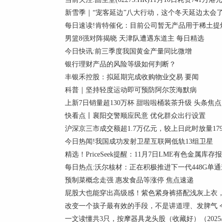
新雪季｜“宠客延边”八大行动，这个冬天延边太会
每日速读!肯特催化：目前公司暂无产品用于稀土提
男篮8强对阵揭晓 天津队遭遇东道主 每日精选
今日快讯:前三季度我国黄金产量同比微增
银行理财产品的风险等级如何判断？
丰银禾控股：拟延期完成收购物业交易 要闻
科普｜坚持轻度运动即可预防阿尔茨海默病
上新7日销量超130万杯 甜啦啦桶装茶升级 头条焦点
快看点丨襄阳交警顺应民意 优化群众出行设置
沪深京三市成交额超1.7万亿元，较上日此时放量17
今日热闻!我国成功发射卫星互联网低轨13组卫星
精选！PriceSeek提醒：11月7日LME有色金属库存
每日热点:沃尔核材：正在积极推进下一代448G单
预制菜概念走强 惠发食品等涨停 焦点速递
屁股大也能穿出高级感！紫色紧身裤搭配浅灰上衣
改变一个孩子最有效的手段，不是讲道理、发脾气 
一文读懂共3只，按摩器具龙头股（收藏好）（2025/1