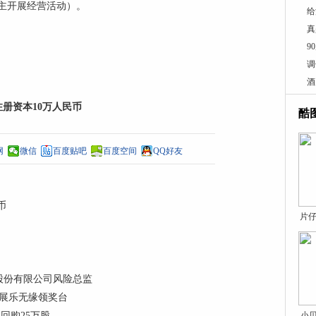
主开展经营活动）。
给
真
9
调
酒
册资本10万人民币
酷
网
微信
百度贴吧
百度空间
QQ好友
币
片仔
股份有限公司风险总监
潘展乐无缘领奖台
元回购25万股
小