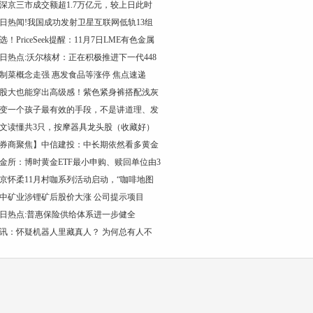
深京三市成交额超1.7万亿元，较上日此时
日热闻!我国成功发射卫星互联网低轨13组
选！PriceSeek提醒：11月7日LME有色金属
日热点:沃尔核材：正在积极推进下一代448
制菜概念走强 惠发食品等涨停 焦点速递
股大也能穿出高级感！紫色紧身裤搭配浅灰
变一个孩子最有效的手段，不是讲道理、发
文读懂共3只，按摩器具龙头股（收藏好）
券商聚焦】中信建投：中长期依然看多黄金
金所：博时黄金ETF最小申购、赎回单位由3
京怀柔11月村咖系列活动启动，“咖啡地图
中矿业涉锂矿后股价大涨 公司提示项目
日热点:普惠保险供给体系进一步健全
讯：怀疑机器人里藏真人？ 为何总有人不