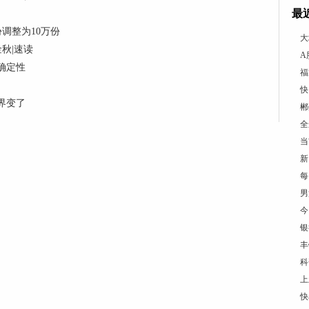
最
调整为10万份
大
秋|速读
A
确定性
福
快
界变了
郴
全
当
新
每
男
今
银
丰
科
上
快