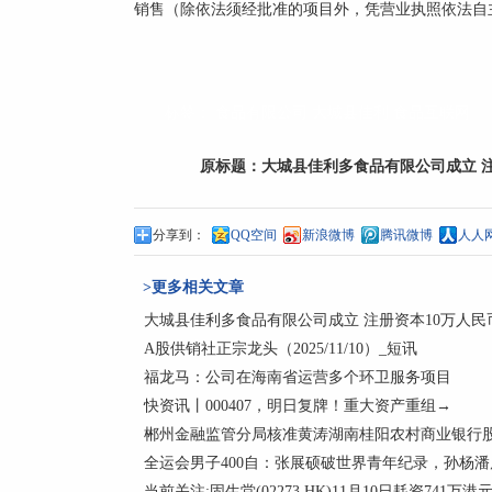
销售（除依法须经批准的项目外，凭营业执照依法自
标签：
食品有限公司
大城县佳利
食品互联网
原标题：
大城县佳利多食品有限公司成立 注
分享到：
QQ空间
新浪微博
腾讯微博
人人
>更多相关文章
大城县佳利多食品有限公司成立 注册资本10万人民
A股供销社正宗龙头（2025/11/10）_短讯
福龙马：公司在海南省运营多个环卫服务项目
快资讯丨000407，明日复牌！重大资产重组→
郴州金融监管分局核准黄涛湖南桂阳农村商业银行
全运会男子400自：张展硕破世界青年纪录，孙杨
当前关注:固生堂(02273.HK)11月10日耗资741万港