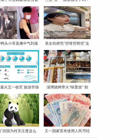
罚
博鸭头小哥直播中气到落
美女幼师凭“挖呀挖呀挖”走
泪
最火五一收官 旅游市场
淄博烧烤带火“味蕾游” 助
丫回国为何关注度这么
又一国家宣布使用人民币结
高？
算