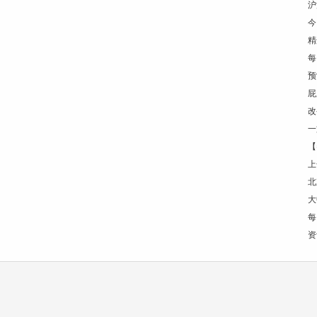
沪
今
精
每
预
屁
改
一
【
上
北
大
每
资