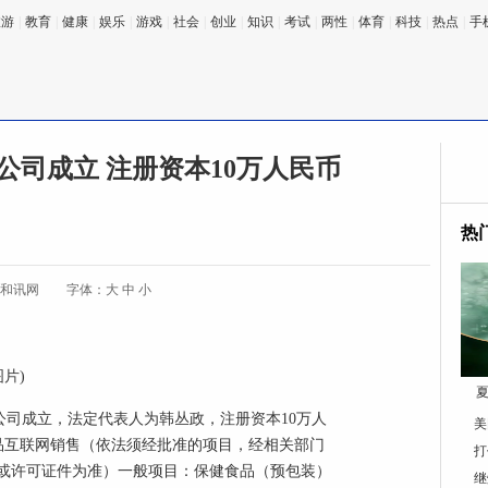
旅游
|
教育
|
健康
|
娱乐
|
游戏
|
社会
|
创业
|
知识
|
考试
|
两性
|
体育
|
科技
|
热点
|
手
公司成立 注册资本10万人民币
热
:和讯网
字体：
大
中
小
图片)
夏
公司成立，法定代表人为韩丛政，注册资本10万人
美
品互联网销售（依法须经批准的项目，经相关部门
打
或许可证件为准）一般项目：保健食品（预包装）
继