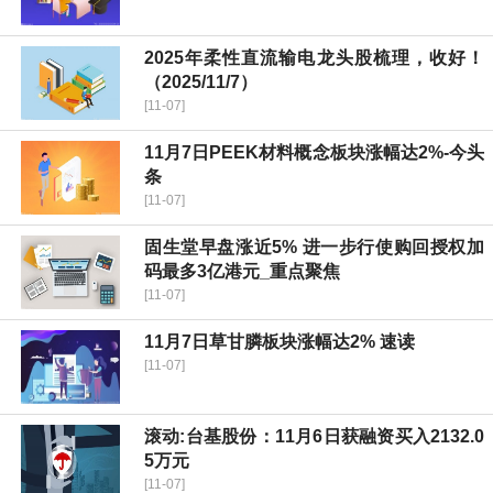
2025年柔性直流输电龙头股梳理，收好！
（2025/11/7）
[11-07]
11月7日PEEK材料概念板块涨幅达2%-今头
条
[11-07]
固生堂早盘涨近5% 进一步行使购回授权加
码最多3亿港元_重点聚焦
[11-07]
11月7日草甘膦板块涨幅达2% 速读
[11-07]
滚动:台基股份：11月6日获融资买入2132.0
5万元
[11-07]