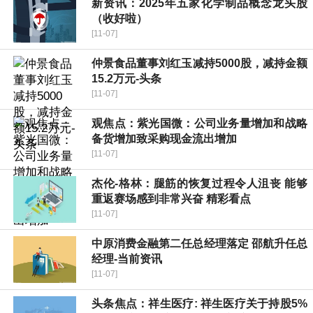
新资讯：2025年五家化学制品概念龙头股
（收好啦）
[11-07]
仲景食品董事刘红玉减持5000股，减持金额
15.2万元-头条
[11-07]
观焦点：紫光国微：公司业务量增加和战略
备货增加致采购现金流出增加
[11-07]
杰伦-格林：腿筋的恢复过程令人沮丧 能够
重返赛场感到非常兴奋 精彩看点
[11-07]
中原消费金融第二任总经理落定 邵航升任总
经理-当前资讯
[11-07]
头条焦点：祥生医疗: 祥生医疗关于持股5%