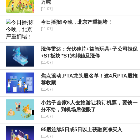
万吨
[11-07]
今日播报!今晚，北京严重拥堵！
[11-07]
涨停雷达：光伏硅片+益智玩具+子公司担保
+ST板块 *ST沐邦触及涨停
[11-07]
焦点滚动:PTA龙头股名单！这4只PTA股推
荐收藏
[11-07]
小姑子全家8人去旅游让我订机票，要钱一
分不给，到机场后傻眼了
[11-07]
95股连续5日或5日以上获融资净买入
[11-07]