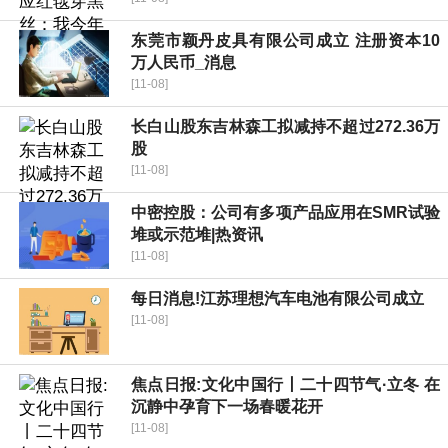
东莞市颖丹皮具有限公司成立 注册资本10
万人民币_消息
[11-08]
长白山股东吉林森工拟减持不超过272.36万
股
[11-08]
中密控股：公司有多项产品应用在SMR试验
堆或示范堆|热资讯
[11-08]
每日消息!江苏理想汽车电池有限公司成立
[11-08]
焦点日报:文化中国行丨二十四节气·立冬 在
沉静中孕育下一场春暖花开
[11-08]