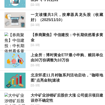
[11-10]
一文读懂共3只，按摩器具龙头股（收藏
好）（2025/11/10）
[11-10]
【券商聚焦】中信建投：中长期依然看多黄
金
[11-10]
上金所：博时黄金ETF最小申购、赎回单位
由30万份调整为10万份
[11-10]
北京怀柔11月村咖系列活动启动，“咖啡地
图”点亮金秋|速读
[11-10]
大中矿业涉锂矿后股价大涨 公司提示项目建
设存不确定性