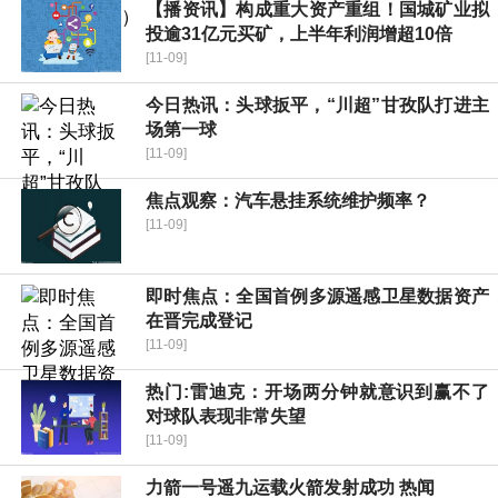
【播资讯】构成重大资产重组！国城矿业拟
投逾31亿元买矿，上半年利润增超10倍
[11-09]
今日热讯：头球扳平，“川超”甘孜队打进主
场第一球
[11-09]
焦点观察：汽车悬挂系统维护频率？
[11-09]
即时焦点：全国首例多源遥感卫星数据资产
在晋完成登记
[11-09]
热门:雷迪克：开场两分钟就意识到赢不了
对球队表现非常失望
[11-09]
力箭一号遥九运载火箭发射成功 热闻