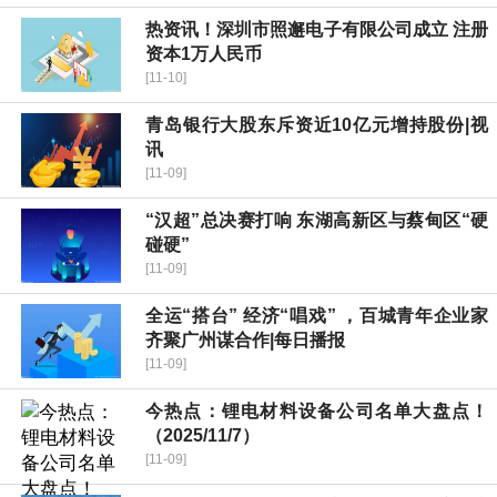
热资讯！深圳市照邂电子有限公司成立 注册
资本1万人民币
[11-10]
青岛银行大股东斥资近10亿元增持股份|视
讯
[11-09]
“汉超”总决赛打响 东湖高新区与蔡甸区“硬
碰硬”
[11-09]
全运“搭台” 经济“唱戏” ，百城青年企业家
齐聚广州谋合作|每日播报
[11-09]
今热点：锂电材料设备公司名单大盘点！
（2025/11/7）
[11-09]