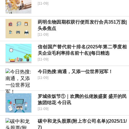
[11-09]
药明生物因期权获行使而发行合共351万股|
头条焦点
[11-09]
信创国产替代前十排名(2025年第二季度相
关企业毛利率排名前十名)|每日精选
[11-09]
今日热搜:南通，又添一位世界冠军！
[11-09]
罗城依饭节①｜欢腾的仫佬族盛宴 盛开的民
族团结花 今日讯
[11-09]
碳中和龙头股票(附上市公司名单)(2025/11/
7)