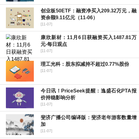
创业板50ETF：融资净买入209.32万元，融
资余额9.11亿元（11-06）
[11-07]
康欣新材：11月6日获融资买入1487.81万
元-每日观点
[11-07]
理工光科：股东拟减持不超过0.77%股份
[11-07]
今日讯！PriceSeek提醒：逸盛石化PTA报
价持稳影响分析
[11-07]
斐济广播公司编译版：斐济老年游客数量增
加
[11-07]