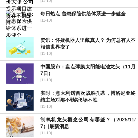
[11-10]
每日热点:普惠保险供给体系进一步健全
[11-10]
资讯：怀疑机器人里藏真人？ 为何总有人不
相信世界变了
[11-10]
中国股市：盘点薄膜太阳能电池龙头（11月
7日）
[11-10]
实时：意大利诺首次战胜孔蒂，博洛尼亚终
结主场对那不勒斯6场不胜
[11-10]
制氧机龙头概念公司有哪些？（2025/11/
7）|最新消息
[11-10]