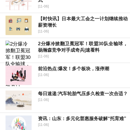
式
[11-06]
【时快讯】日本最大工会之一计划继续推动
薪资增长
[11-06]
2分爆冷掀翻卫冕冠军！联盟30队全输球，
杨瀚森竞争对手成奇兵|速看料
[11-06]
前沿热点:爆发！多个板块，涨停潮
[11-06]
每日速递:汽车轮胎气压多久检查一次合适？
[11-06]
资讯：山东：多元化普惠服务破解“托育难”
[11-06]