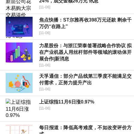
24%，成交金额26万元 讯息
[11-06]
焦点快播：ST尔雅再收398万元还款 剩余千
万仍“在路上”
[11-06]
力星股份：与浙江荣泰签署战略合作协议 拟
在产业机器人用丝杆部件等领域的滚动体开
展合作|新消息
[11-06]
天孚通信：部分产品线第三季度不能满足交
付需求，正努力提升产出
[11-06]
上证综指11月6日涨0.97%
[11-06]
每日报道：降低高考难度，不如改变评价方