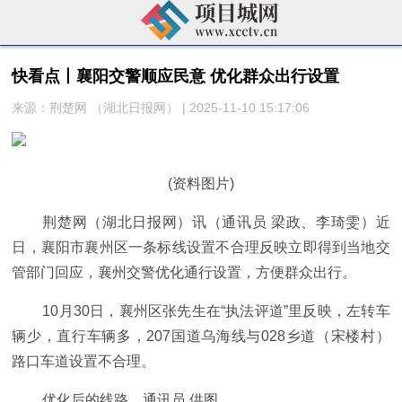
快看点丨襄阳交警顺应民意 优化群众出行设置
来源：荆楚网 ​（湖北日报网） | 2025-11-10 15:17:06
(资料图片)
荆楚网（湖北日报网）讯（通讯员 梁政、李琦雯）近
日，襄阳市襄州区一条标线设置不合理反映立即得到当地交
管部门回应，襄州交警优化通行设置，方便群众出行。
10月30日，襄州区张先生在“执法评道”里反映，左转车
辆少，直行车辆多，207国道乌海线与028乡道（宋楼村）
路口车道设置不合理。
优化后的线路。通讯员 供图