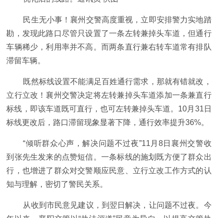
民生无小事！襄州交警高度重视，立即安排警力实地踏
勘，发现此路口尽管只设置了一条左转兼掉头车道，但通行
车辆稀少，利用率并不高。而两条直行兼右转车道常有排队
滞留车辆。
既然标线设置不能满足百姓通行需求，那就有错就改，
立行立改！襄州交警决定将左转兼掉头车道添加一条兼直行
标线，即该车道既可直行，也可左转兼掉头车道。10月31日
标线更改后，路口滞留现象显著下降，通行效率提升36%。
“倾听群众心声，解决问题不过夜”11月8日襄州交警收
到张先生发来的点赞短信。一条标线的施划既方便了群众出
行，也增进了群众对交警顺应民意、立行立改工作方式的认
知与理解，密切了警民关系。
从收到市民意见建议，到翌日解决，让问题不过夜。今