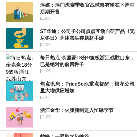
津媒：津门虎赛季收官战球票有望在下周中
后期开售
[11-06]
ST华通：公司子公司点点互动自研产品《无
尽冬日》为冰雪生存题材手游
[11-06]
每日热点:余嘉豪18分9篮板浙江战胜山东，
已是绝对的前四种子
[11-06]
焦点讯息：PriceSeek重点提醒：棉花公检
量大增供应增加
[11-06]
浙江金华：火腿腌制进入忙碌季节
[11-06]
鹤峰：一泓秋水染峡谷