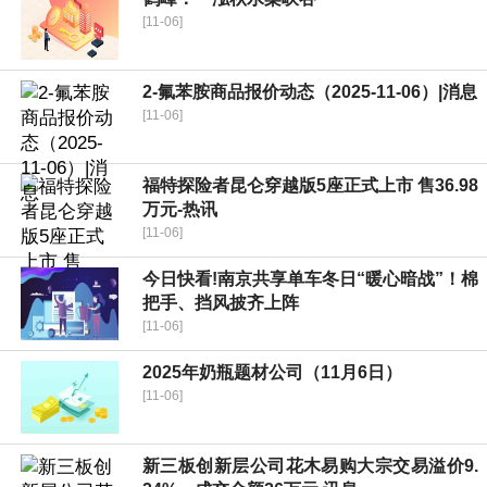
[11-06]
2-氟苯胺商品报价动态（2025-11-06）|消息
[11-06]
福特探险者昆仑穿越版5座正式上市 售36.98
万元-热讯
[11-06]
今日快看!南京共享单车冬日“暖心暗战”！棉
把手、挡风披齐上阵
[11-06]
2025年奶瓶题材公司（11月6日）
[11-06]
新三板创新层公司花木易购大宗交易溢价9.