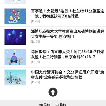
百事通！火箭轰5连胜！杜兰特11分躺赢这
一战，我彻底认清了8名球星
[11-06]
淄博职业技术大学教师在山东省博物馆讲解
大赛中获一等奖-焦点热门
[11-06]
每日聚焦：简直非人类！阿门28+10+7打爆
灰熊！杜兰特躺赢，申京全能20+16+7
[11-06]
中国支付清算协会：充分保证用户开通“免
密支付”业务的选择权和知情权
[11-06]
触屏版
电脑版