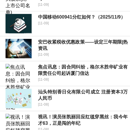
[11-09]
中国移动600941分红如何？（2025/11/9）
[11-09]
安巴收紧税收优惠政策——设定三年期限|热
资讯
[11-09]
焦点讯息：因合同纠纷，格尔木胜华矿业有
限责任公司起诉厦门信达
[11-08]
汕头特别香日化有限公司成立 注册资本3万
人民币
[11-08]
视讯！演员张凯丽回应红毯穿黑丝：我今年
才63，正是闯的年纪
[11-08]