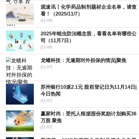
观速讯丨化学药品制剂题材企业名单，请查
看！（2025/11/7）
[11-08]
2025年蝗虫防治概念股，看看名单有哪些公
司（11月7日）
[11-08]
龙蟠科技：无逾期对外担保的情况|聚焦
[11-07]
苏州银行10派2.1元 股权登记日为11月14日|
今日热闻
[11-07]
赢家时尚：受托人根据股份奖励计划购买36
万股 聚焦
[11-07]