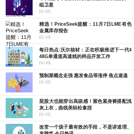
组卫星
[11-10]
精选！PriceSeek提醒：11月7日LME有色
金属库存报告
[11-10]
每日热点:沃尔核材：正在积极推进下一代4
48G单通道高速线的样品开发工作
[11-10]
预制菜概念走强 惠发食品等涨停 焦点速递
[11-10]
屁股大也能穿出高级感！紫色紧身裤搭配浅
灰上衣，曲线美轻松拿捏
[11-10]
改变一个孩子最有效的手段，不是讲道理、
发脾气 今日热讯