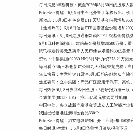
每日消息!华塑科技：截至2026年5月30日的股东人数为
PriceSeek提醒：6月9日中石化齐鲁丁苯橡胶出厂价
新动态：6月8日有色金属ETF天弘基金份额增加960
【焦点热闻】6月8日信创ETF国泰基金份额增加20
每日短讯：6月8日港股通创新药ETF工银基金份额减少
6月8日科创综指ETF建信基金份额增加500万份
腾讯拟发行美元及离岸人民币债券规模约30亿美元|
资讯：中集集团(02039.HK)6月8日斥资278.21万港
每日看点!新三板创新层公司九天利建登龙虎榜：当日价
焦点快看：生意社WTI原油6月8日均差继续负向缩小为
焦点要闻：立中集团：产品广泛应用于汽车、高铁
每日热议!6月8日券商今日金股：5份研报力推一股
金辉集团(00137.HK)：拟5.3亿港元收购两艘船舶
中国电信、央企战新产发基金等成立人工智能产业
我国已经批准注册特医食品330个
PriceSeek提醒：独立电弧炉钢厂开工产能利用率双
每日时讯!生意社：6月8日华鲁恒升液氨报价下调