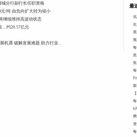
聊城分行副行长任职资格
最
00元/吨 由负向扩大转为缩小
讯
将继续维持高波动状态
生
约20.57亿元
黑
视
机遇 破解发展难题 助力行业...
每
焦
焦
每
P
新
【
每
6
腾
资
每