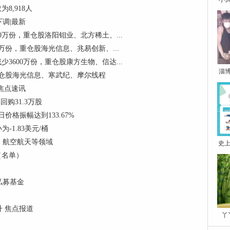
8,918人
下调|最新
0万份，重仓股洛阳钼业、北方稀土、...
0万份，重仓股海光信息、兆易创新、...
3600万份，重仓股康方生物、信达...
淄
，重仓股海光信息、寒武纪、摩尔线程
焦点速讯
元回购31.3万股
格振幅达到133.67%
-1.83美元/桶
、航空航天等领域
史上
（名单）
私募基金
升 焦点报道
丫