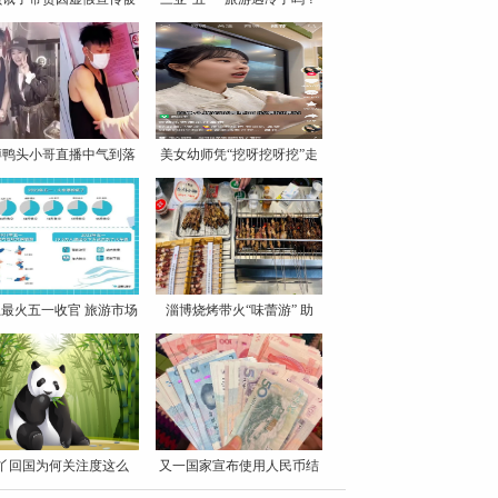
罚
博鸭头小哥直播中气到落
美女幼师凭“挖呀挖呀挖”走
泪
最火五一收官 旅游市场
淄博烧烤带火“味蕾游” 助
丫回国为何关注度这么
又一国家宣布使用人民币结
高？
算