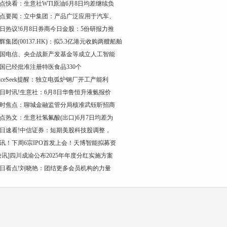
点快看：生意社WTI原油6月8日均差继续负
点要闻：立中集团：产品广泛应用于汽车、
日热议!6月8日券商今日金股：5份研报力推
辉集团(00137.HK)：拟5.3亿港元收购两艘船舶
国电信、央企战新产发基金等成立人工智能
国已经批准注册特医食品330个
riceSeek提醒：独立电弧炉钢厂开工产能利
日时讯!生意社：6月8日华鲁恒升液氨报价
时焦点：聊城金融监管分局核准武钰昕招商
点热文：生意社氢氟酸(出口)6月7日均差为
日速看!中信证券：短期美股科技股调整，
讯！下周6宗IPO首发上会！天博智能拟募资
快讯]四川成渝公布2025年年度分红实施方案
日看点!刘晓艳：团结更多会员机构的力量