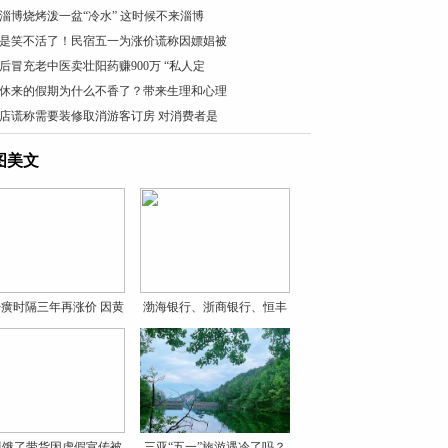
淄博烧烤泼一盆“冷水” 这时候不来淄博
是笑不活了！民宿五一为涨价谎称因嫖娼被
0后冒充老中医卖壮阳药赚900万 “私人定
休来的假期为什么不香了？带来生理和心理
店谎称需要装修取消游客订房 对消费者是
图美文
癀时隔三年再涨价 因黄
渤海银行、浙商银行、恒丰
银
贝饿了带货因虚假宣传被
三亚“五一”旅游遇冷了吗？