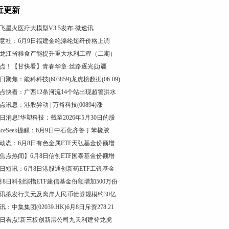
近更新
飞星火医疗大模型V3.5发布-微速讯
意社：6月9日福建金纶涤纶短纤价格上调
龙江省粮食产能提升重大水利工程（二期）
点！【甘快看】青春华章·丝路逐光|边疆
日聚焦：能科科技(603859)龙虎榜数据(06-09)
点快看：广西12条河流14个站出现超警洪水
点讯息：港股异动 | 万裕科技(00894)涨
日消息!华塑科技：截至2026年5月30日的股
riceSeek提醒：6月9日中石化齐鲁丁苯橡胶
动态：6月8日有色金属ETF天弘基金份额增
焦点热闻】6月8日信创ETF国泰基金份额增
日短讯：6月8日港股通创新药ETF工银基金
月8日科创综指ETF建信基金份额增加500万份
讯拟发行美元及离岸人民币债券规模约30亿
讯：中集集团(02039.HK)6月8日斥资278.21
日看点!新三板创新层公司九天利建登龙虎