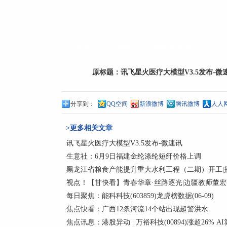
标签：
医疗
发布
医疗大模型
决策
循证
原标题：
讯飞星火医疗大模型V3.5发布-微
分享到：
QQ空间
新浪微博
腾讯微博
人人
>更多相关文章
讯飞星火医疗大模型V3.5发布-微速讯
生意社：6月9日福建金纶涤纶短纤价格上调
黑龙江省粮食产能提升重大水利工程（二期）开工|
视点！【甘快看】青春华章·丝路逐光|边疆教师董
每日聚焦：能科科技(603859)龙虎榜数据(06-09)
焦点快看：广西12条河流14个站出现超警洪水
焦点讯息：港股异动 | 万裕科技(00894)涨超26% 