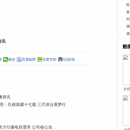
给
真
9
调
酒
速讯
酷
网
微信
百度贴吧
百度空间
QQ好友
片仔
播资讯
宏亮：扎根新疆十七载 三尺讲台逐梦行
AI算力引爆电容需求 公司核心业...
小