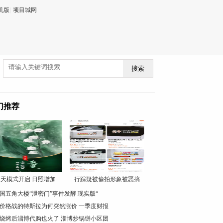
机版
|
项目城网
搜索
门推荐
天模式开启 日照增加
行踪疑被偷拍形象被恶搞
国五角大楼“泄密门”事件发酵 现实版“
价格战的特斯拉为何突然涨价 一季度财报
烧烤后淄博代购也火了 淄博炒锅饼小区团