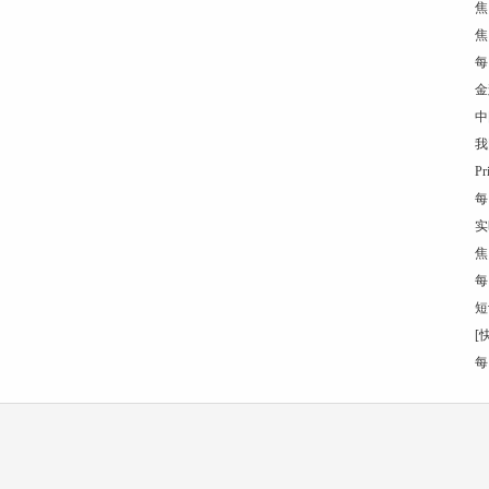
焦
焦
每
金
中
我
P
每
实
焦
每
短
[
每