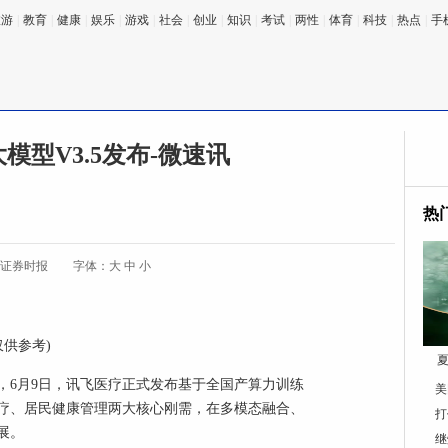
旅游
|
教育
|
健康
|
娱乐
|
游戏
|
社会
|
创业
|
知识
|
考试
|
两性
|
体育
|
科技
|
热点
|
手
模型V3.5发布-微速讯
热
:证券时报
字体：
大
中
小
仅供参考)
夏
电，6月9日，讯飞医疗正式发布基于全国产算力训练
美
诊疗、居民健康管理两大核心刚需，在多模态融合、
打
展。
继