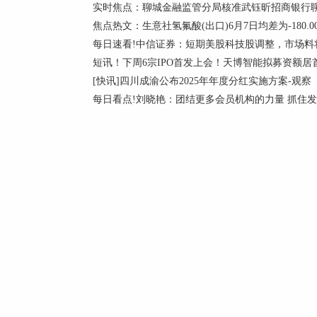
实时焦点：聊城金融监管分局核准武钰昕招商银行
焦点热文：生意社氢氟酸(出口)6月7日均差为-180.
每日速看!中信证券：短期美股科技股调整，市场料
短讯！下周6宗IPO首发上会！天博智能拟募资额居首，
[快讯]四川成渝公布2025年年度分红实施方案-观察
每日看点!刘晓艳：团结更多会员机构的力量 抓住发展