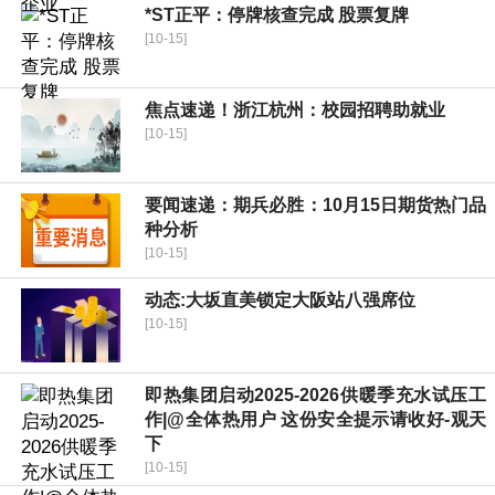
*ST正平：停牌核查完成 股票复牌
[10-15]
焦点速递！浙江杭州：校园招聘助就业
[10-15]
要闻速递：期兵必胜：10月15日期货热门品
种分析
[10-15]
动态:大坂直美锁定大阪站八强席位
[10-15]
即热集团启动2025-2026供暖季充水试压工
作|@全体热用户 这份安全提示请收好-观天
下
[10-15]