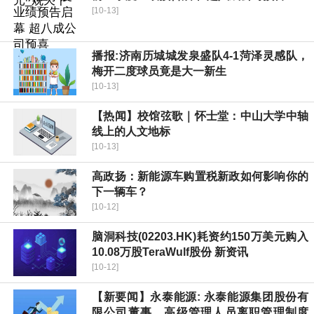
[10-13]
播报:济南历城城发泉盛队4-1菏泽灵感队，
梅开二度球员竟是大一新生
[10-13]
【热闻】校馆弦歌｜怀士堂：中山大学中轴
线上的人文地标
[10-13]
高政扬：新能源车购置税新政如何影响你的
下一辆车？
[10-12]
脑洞科技(02203.HK)耗资约150万美元购入
10.08万股TeraWulf股份 新资讯
[10-12]
【新要闻】永泰能源: 永泰能源集团股份有
限公司董事、高级管理人员离职管理制度