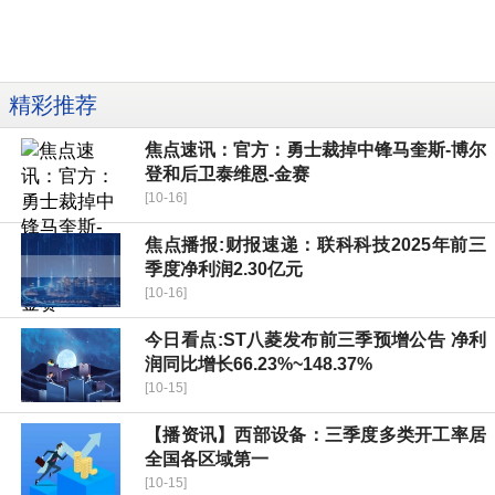
精彩推荐
焦点速讯：官方：勇士裁掉中锋马奎斯-博尔
登和后卫泰维恩-金赛
[10-16]
焦点播报:财报速递：联科科技2025年前三
季度净利润2.30亿元
[10-16]
今日看点:ST八菱发布前三季预增公告 净利
润同比增长66.23%~148.37%
[10-15]
【播资讯】西部设备：三季度多类开工率居
全国各区域第一
[10-15]