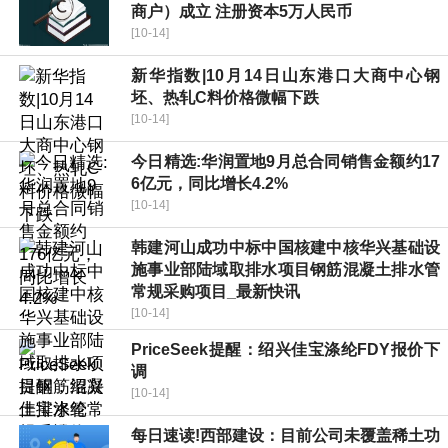
商户）成立 注册资本5万人民币
[10-14]
新华指数|10月14日山东港口大商中心钢
坯、热轧C料价格微幅下跌
[10-14]
今日精选:华润置地9月总合同销售金额约17
6亿元，同比增长4.2%
[10-14]
韩建河山成功中标中国核建中核华兴基础设
施事业部陆域取排水项目钢筋混凝土排水管
常规采购项目_最新快讯
[10-14]
PriceSeek提醒：绍兴佳宝涤纶FDY报价下
调
[10-14]
每日速读!西部建设：目前公司未覆盖稀土功