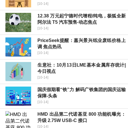
[10-14]
12.38 万元起宁德时代增程/纯电，极狐全新
阿尔法 T5 汽车预售-动态焦点
[10-14]
PriceSeek提醒：嘉兴景兴纸业废纸价格上
调 焦点热讯
[10-14]
生意社：10月13日LME基本金属库存统计|
今日视点
[10-14]
国庆假期看“铁”力 解码广铁集团的国庆运输
保障-头条
[10-14]
HMD 出品第二代诺基亚 800 功能机曝光：
升级 2.75W USB-C 接口
[10-14]