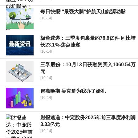
每日快报!“最强大脑”护航天山能源动脉
[10-14]
极兔速递：三季度包裹量约76.8亿件 同比增
长23.1%-焦点速递
[10-14]
三孚股份：10月13日获融资买入1060.54万
元
[10-14]
胃癌晚期 吴克群为我办了婚礼
[10-14]
财报速递：中宠股份2025年前三季度净利润
3.33亿元
[10-14]