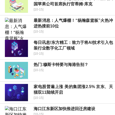
国苹果公司首席执行官蒂姆·库克
[10-15]
最新消息：人气爆棚！“杨瀚森篮板”火热冲
进热搜前10位
[10-15]
每日讯息!东方精工：致力于将AI技术引入包
装行业数字化工厂领域
[10-15]
热门:穆斯卡特要与海港告别？
[10-15]
家电股普遍上涨 美的集团涨2.5% 京东、天
猫双11陆续开启
[10-15]
海口江东新区加快推进回迁房建设
[10-15]