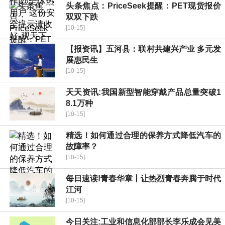
头条焦点：PriceSeek提醒：PET现货报价
双双下跌
[10-15]
【报资讯】五河县：联村共建兴产业 多元发
展惠民生
[10-15]
天天资讯:我国新型智能穿戴产品总量突破1
8.1万种
[10-15]
精选！如何通过合理的保养方式降低汽车的
故障率？
[10-15]
每日速读!青春华章丨让热烈青春奔腾于时代
江河
[10-15]
今日关注:工业和信息化部部长李乐成会见美