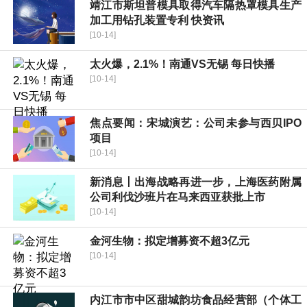
靖江市斯坦普模具取得汽车隔热罩模具生产
加工用钻孔装置专利 快资讯
[10-14]
太火爆，2.1%！南通VS无锡 每日快播
[10-14]
焦点要闻：宋城演艺：公司未参与西贝IPO
项目
[10-14]
新消息丨出海战略再进一步，上海医药附属
公司利伐沙班片在马来西亚获批上市
[10-14]
金河生物：拟定增募资不超3亿元
[10-14]
内江市市中区甜城韵坊食品经营部（个体工