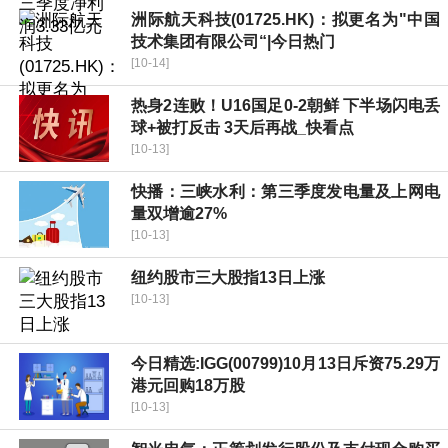
洲际航天科技(01725.HK)：拟更名为"中国
技术集团有限公司“|今日热门
[10-14]
热身2连败！U16国足0-2朝鲜 下半场闪电丢
球+被打反击 3天后再战_快看点
[10-13]
快播：三峡水利：第三季度发电量及上网电
量双增逾27%
[10-13]
纽约股市三大股指13日上涨
[10-13]
今日精选:IGG(00799)10月13日斥资75.29万
港元回购18万股
[10-13]