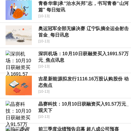
青春华章|承“治水兴邦”志，书写青春“山河
篇” 每日短讯
[10-13]
奥运冠军全部无缘决赛 辽宁队摘全运会射击
首金_每日讯息
[10-13]
深圳机场：10月10日获融资买入1691.57万
元_焦点讯息
[10-13]
吉星新能源拟发行1116.16万股认购股份 动
态焦点
[10-13]
晶赛科技：10月10日获融资买入91.57万元_
观天下
[10-13]
前三季度业绩预告启幕 超八成公司预喜