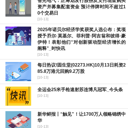
智光电气：正筹划发行股份及支付现金购买
资产并募集配套资金 预计停牌时间不超过1
0个交易日
[10-13]
2025年诺贝尔经济学奖获奖人选公布：奖项
授予乔尔·莫基尔、菲利普·阿吉翁和彼得·豪
伊特！表彰他们“对创新驱动型经济增长的
阐释”_时快讯
[10-13]
每日热议!固生堂(02273.HK)10月13日耗资2
85.8万港元回购9.2万股
[10-13]
全运会25米手枪速射苏连博凡冠军_今头条
[10-13]
新华鲜报丨“触见”！让1700万人领略锦绣中
华
[10-13]