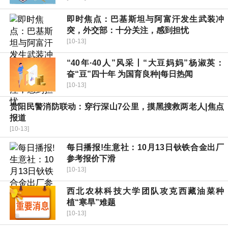
即时焦点：巴基斯坦与阿富汗发生武装冲
突，外交部：十分关注，感到担忧
[10-13]
“40年·40人”风采丨“大豆妈妈”杨淑英：
奋“豆”四十年 为国育良种|每日热闻
[10-13]
贵阳民警消防联动：穿行深山7公里，摸黑搜救两老人|焦点
报道
[10-13]
每日播报!生意社：10月13日钬铁合金出厂
参考报价下滑
[10-13]
西北农林科技大学团队攻克西藏油菜种
植“寒旱”难题
[10-13]