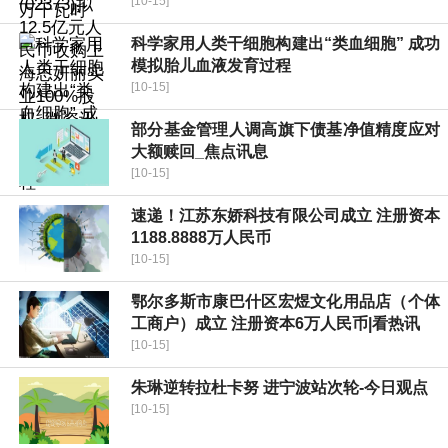
[10-15]
科学家用人类干细胞构建出“类血细胞” 成功
模拟胎儿血液发育过程
[10-15]
部分基金管理人调高旗下债基净值精度应对
大额赎回_焦点讯息
[10-15]
速递！江苏东娇科技有限公司成立 注册资本
1188.8888万人民币
[10-15]
鄂尔多斯市康巴什区宏煜文化用品店（个体
工商户）成立 注册资本6万人民币|看热讯
[10-15]
朱琳逆转拉杜卡努 进宁波站次轮-今日观点
[10-15]