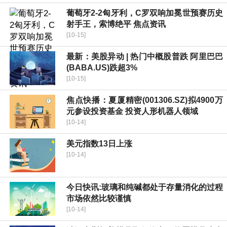
葡萄牙2-2匈牙利，C罗双响加冕世预赛历史
射手王，索博绝平 焦点资讯
[10-15]
最新：美股异动 | 热门中概股普跌 阿里巴巴
(BABA.US)跌超3%
[10-15]
焦点快播：夏厦精密(001306.SZ)拟4900万
元参设投资基金 投资人形机器人领域
[10-14]
美元指数13日上涨
[10-14]
今日快讯:玻璃和纯碱都处于存量消化的过程
市场依然比较谨慎
[10-14]