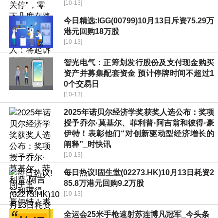
[10-13]
今日精选:IGG(00799)10月13日斥资75.29万
港元回购18万股
[10-13]
智光电气：正筹划发行股份及支付现金购买
资产并募集配套资金 预计停牌时间不超过1
0个交易日
[10-13]
2025年诺贝尔经济学奖获奖人选公布：奖项
授予乔尔·莫基尔、菲利普·阿吉翁和彼得·豪
伊特！表彰他们“对创新驱动型经济增长的
阐释”_时快讯
[10-13]
每日热议!固生堂(02273.HK)10月13日耗资2
85.8万港元回购9.2万股
[10-13]
全运会25米手枪速射苏连博凡冠军_今头条