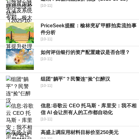
[10-11]
PriceSeek提醒：榆林兖矿甲醇拍卖流拍事
件分析
[10-11]
如何评估银行的资产配置建议是否合理？
[10-11]
组团“躺平”？民警连“捡”仨醉汉
[10-11]
信息:谷歌云 CEO 托马斯・库里安：我不相
信 AI 会让所有人的工作都自动化
[10-11]
高盛上调应用材料目标价至250美元
[10-11]