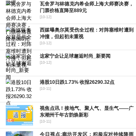
瓦舍罗与林德克内希会师上海大师赛决赛，
门票价格直降至889元
[10-12]
西媒曝奥尔莫受伤全过程：对阵塞维时遭到
冲撞，但起初未重视
[10-12]
这家宁企让足球邂逅时尚_新要闻
[10-12]
港股10日跌1.73% 收报26290.32点
[10-11]
视焦点讯！接地气、聚人气、显生气——广
东潮州千年古韵焕新彩
[10-11]
今日视点:廊坊开发区：积极应对持续降雨