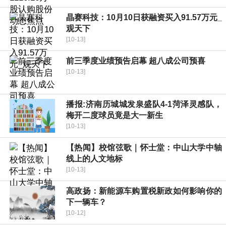
晶赛科技：10月10日获融资买入91.57万元_
观天下
[10-13]
前三季度业绩预告启幕 超八成公司预喜
[10-13]
播报:济南历城城发泉盛队4-1菏泽灵感队，
梅开二度球员竟是大一新生
[10-13]
【热闻】校馆弦歌｜怀士堂：中山大学中轴
线上的人文地标
[10-13]
高政扬：新能源车购置税新政如何影响你的
下一辆车？
[10-12]