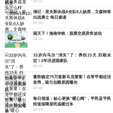
[10-11]
湖记：里夫斯休战&全队6人缺席，文森特将
出战勇士 每日速读
[10-11]
观天下！海南华铁：股票交易异常波动
[10-11]
33岁内马尔“消失”了：养伤15天 归期未
定！2年没进国家队
[10-11]
曼联确定75万签新马克莱莱！在哥甲都还没
首秀，吸引拉爵原因曝光
[10-11]
每日报道：贴心更换“暖心阀”，平邑县平邑
街道保障居民温暖过冬
[10-11]