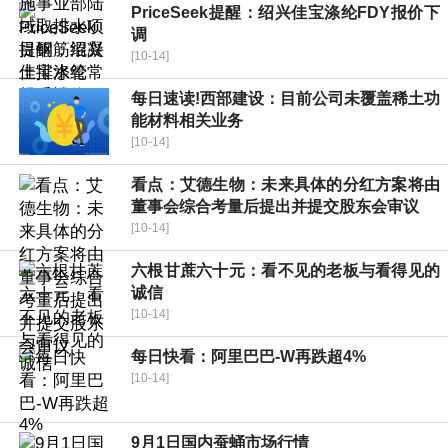
PriceSeek提醒：绍兴佳宝涤纶FDY报价下
调
[10-14]
每日速读!西部建设：目前公司未覆盖稀土功
能材料相关业务
[10-14]
看点：艾德生物：未来具体的分红方案将由
董事会综合考量后提出并提交股东会审议
[10-14]
六根甘蔗六十元：看不见的老板与看得见的
诚信
[10-14]
每日快看：阿里巴巴-W再跌超4%
[10-14]
9月1日国内蚕蛹市场行情