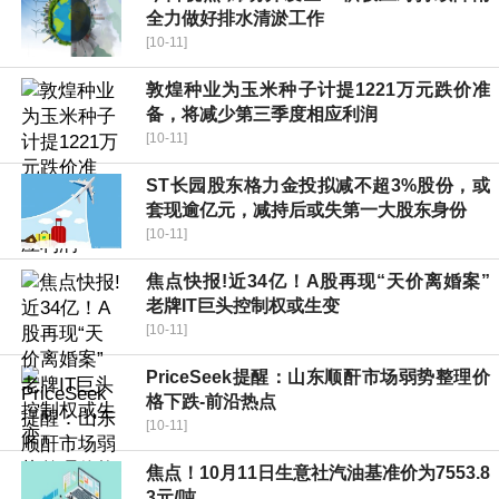
全力做好排水清淤工作
[10-11]
敦煌种业为玉米种子计提1221万元跌价准
备，将减少第三季度相应利润
[10-11]
ST长园股东格力金投拟减不超3%股份，或
套现逾亿元，减持后或失第一大股东身份
[10-11]
焦点快报!近34亿！A股再现“天价离婚案”
老牌IT巨头控制权或生变
[10-11]
PriceSeek提醒：山东顺酐市场弱势整理价
格下跌-前沿热点
[10-11]
焦点！10月11日生意社汽油基准价为7553.8
3元/吨