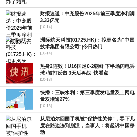
财报速递：中宠股份2025年前三季度净利润
3.33亿元
[10-14]
洲际航天科技(01725.HK)：拟更名为"中国
技术集团有限公司“|今日热门
[10-14]
热身2连败！U16国足0-2朝鲜 下半场闪电丢
球+被打反击 3天后再战_快看点
[10-13]
快播：三峡水利：第三季度发电量及上网电
量双增逾27%
[10-13]
从尼泊尔回国手机被“保护性关停”，零下几
度在路边冻到崩溃，当事人：将起诉中国移
动