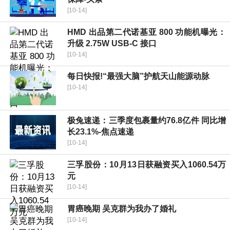
[10-14]
HMD 出品第二代诺基亚 800 功能机曝光：
升级 2.75W USB-C 接口
[10-14]
每日快报!“最强大脑”护航天山能源动脉
[10-14]
极兔速递：三季度包裹量约76.8亿件 同比增
长23.1%-焦点速递
[10-14]
三孚股份：10月13日获融资买入1060.54万
元
[10-14]
胃癌晚期 吴克群为我办了婚礼
[10-14]