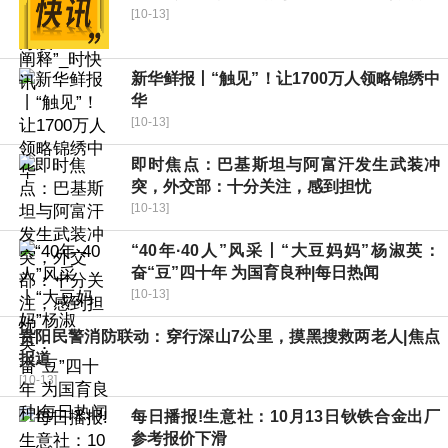
[10-13]
新华鲜报丨“触见”！让1700万人领略锦绣中
华
[10-13]
即时焦点：巴基斯坦与阿富汗发生武装冲
突，外交部：十分关注，感到担忧
[10-13]
“40年·40人”风采丨“大豆妈妈”杨淑英：
奋“豆”四十年 为国育良种|每日热闻
[10-13]
贵阳民警消防联动：穿行深山7公里，摸黑搜救两老人|焦点
报道
[10-13]
每日播报!生意社：10月13日钬铁合金出厂
参考报价下滑