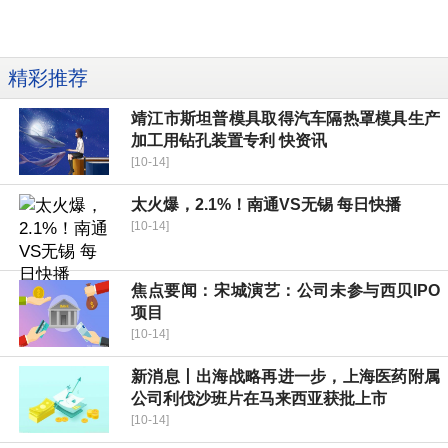
精彩推荐
靖江市斯坦普模具取得汽车隔热罩模具生产
加工用钻孔装置专利 快资讯
[10-14]
太火爆，2.1%！南通VS无锡 每日快播
[10-14]
焦点要闻：宋城演艺：公司未参与西贝IPO
项目
[10-14]
新消息丨出海战略再进一步，上海医药附属
公司利伐沙班片在马来西亚获批上市
[10-14]