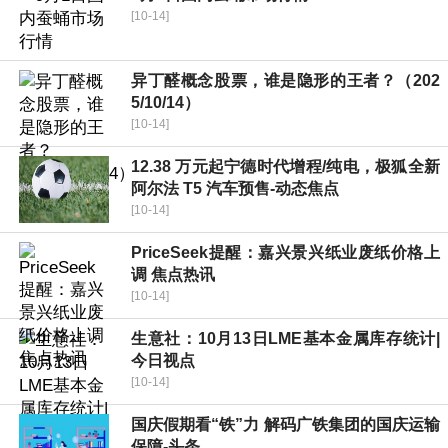
[10-14]
异丁醛概念股票，谁是隐形的王者？（202
5/10/14）
[10-14]
12.38 万元起宁德时代增程/纯电，极狐全新
阿尔法 T5 汽车预售-动态焦点
[10-14]
PriceSeek提醒：嘉兴景兴纸业废纸价格上
调 焦点热讯
[10-14]
生意社：10月13日LME基本金属库存统计|
今日视点
[10-14]
国庆假期看“铁”力 解码广铁集团的国庆运输
保障-头条