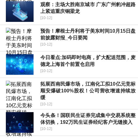
观察：主场大胜南京城市 广东广州豹冲超路
上紧追重庆铜梁龙
[10-12]
预告！摩根士丹利将于美东时间10月15日盘
前披露财报_今日要闻
[10-12]
今日看点:加码即时电商，扩大配送范围，麦
德龙上海首个前置仓启用
[10-12]
拓展西南民爆市场，江南化工拟10亿元竞标
顺安爆破100%股权！公司营收增速持续放
缓
[10-12]
今头条！国联民生证券完成集中交易系统整
体切换，192万民生证券经纪客户无缝接入
[10-12]