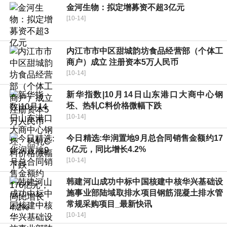
金河生物：拟定增募资不超3亿元
[10-14]
内江市市中区甜城韵坊食品经营部（个体工
商户）成立 注册资本5万人民币
[10-14]
新华指数|10月14日山东港口大商中心钢
坯、热轧C料价格微幅下跌
[10-14]
今日精选:华润置地9月总合同销售金额约17
6亿元，同比增长4.2%
[10-14]
韩建河山成功中标中国核建中核华兴基础设
施事业部陆域取排水项目钢筋混凝土排水管
常规采购项目_最新快讯
[10-14]