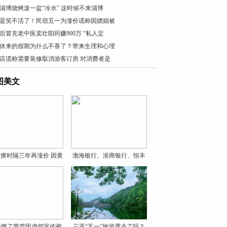
淄博烧烤泼一盆“冷水” 这时候不来淄博
是笑不活了！民宿五一为涨价谎称因嫖娼被
0后冒充老中医卖壮阳药赚900万 “私人定
休来的假期为什么不香了？带来生理和心理
店谎称需要装修取消游客订房 对消费者是
图美文
癀时隔三年再涨价 因黄
渤海银行、浙商银行、恒丰
银
贝饿了带货因虚假宣传被
三亚“五一”旅游遇冷了吗？