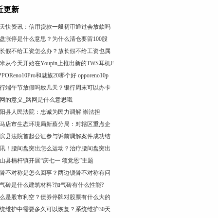
近更新
天快资讯：信用贷款一般初审通过会放款吗
盘涨停是什么意思？为什么清仓要留100股
长假不给工资怎么办？放长假不给工资也属
米从今天开始在Youpin上推出新的TWS耳机F
PPOReno10Pro和魅族20哪个好 opporeno10p
行端午节放假吗放几天？银行周末可以办卡
网的意义_路网是什么意思哦
正阳县人民法院：忠诚为民力调解 崇法担
马店市生态环境局新蔡分局：对辖区重点企
滨县法院首起公证参与诉前调解案件成功结
讯！腰间盘突出怎么运动？治疗腰间盘突出
罗山县楠杆镇开展“庆七一 颂党恩”主题
骨不对称是怎么回事？两边锁骨不对称有问
气砖是什么建筑材料?加气砖有什么性能?
么是股市利空？债券停牌对股票有什么大的
统维护中需要多久可以恢复？系统维护30天