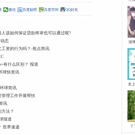
网
微信
百度贴吧
百度空间
QQ好友
请人该如何保证贷款终审也可以通过呢?
球动态
淄
工资的行为吗？-焦点简讯
CC
o和pro+有什么区别？ 报道
环球快资讯
史上
 环球简讯
废管理工作开展帮扶
资讯
的方法？
环球报道
丫
 世界速递