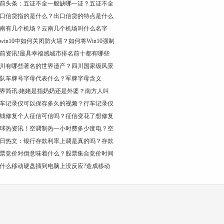
前头条：五证不全一般缺哪一证？五证不全
口信贷指的是什么？出口信贷的特点是什么
南有几个机场？云南几个机场叫什么名字
win10中如何关闭防火墙？如何将Win10强制
前资讯!最具幸福感城市排名前十都有哪些
川有哪些著名的世界遗产？四川国家级风景
队车牌号字母代表什么？军牌字母含义
界简讯:姥姥是指奶奶还是外婆？南方人叫
车记录仪可以保存多久的视频？行车记录仪
钱修复个人征信可信吗？征信变花了想修复
球热资讯！空调制热一小时费多少度电？空
日热文：银行存款利率上调是真的吗？存款
票竞价对倒意味着什么？股票集合竞价时间
什么移动硬盘插到电脑上没反应?造成移动