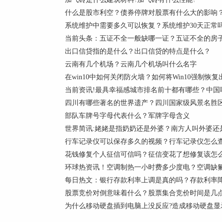
什么是股市利空？债券停牌对股票有什么大的影响？
系统维护中需要多久可以恢复？系统维护30天正常
当前头条：五证不全一般缺哪一证？五证不全的房
出口信贷指的是什么？出口信贷的特点是什么？
云南有几个机场？云南几个机场叫什么名字
在win10中如何关闭防火墙？如何将Win10强制恢
当前资讯!最具幸福感城市排名前十都有哪些？中国
四川有哪些著名的世界遗产？四川国家级风景名胜
部队车牌号字母代表什么？军牌字母含义
世界简讯:姥姥是指奶奶还是外婆？南方人叫外婆还
行车记录仪可以保存多久的视频？行车记录仪怎么查
花钱修复个人征信可信吗？征信变花了想修复该怎么
环球热资讯！空调制热一小时费多少度电？空调缺
每日热文：银行存款利率上调是真的吗？存款利率
股票竞价对倒意味着什么？股票集合竞价时间是几点
为什么移动硬盘插到电脑上没反应?造成移动硬盘显