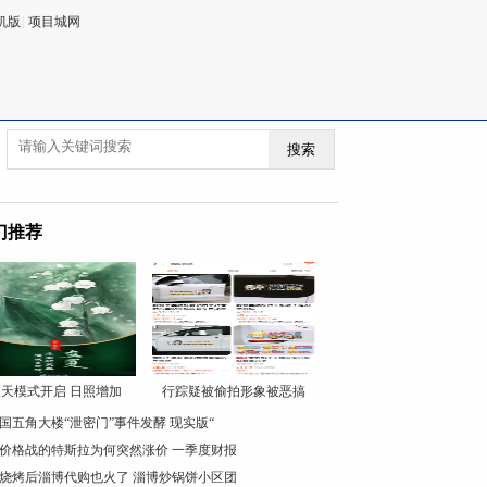
机版
|
项目城网
搜索
门推荐
天模式开启 日照增加
行踪疑被偷拍形象被恶搞
国五角大楼“泄密门”事件发酵 现实版“
价格战的特斯拉为何突然涨价 一季度财报
烧烤后淄博代购也火了 淄博炒锅饼小区团