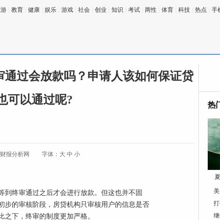
旅游
|
教育
|
健康
|
娱乐
|
游戏
|
社会
|
创业
|
知识
|
考试
|
两性
|
体育
|
科技
|
热点
|
手
审通过会放款吗？申请人该如何保证贷
也可以通过呢?
热
:财报分析网
字体：
大
中
小
夏
美
等到终审通过之后才会进行放款。但这也并不固
打
初步的审核阶段，房贷机构只审核用户的信息是否
继
比之下，终审的制度更加严格。