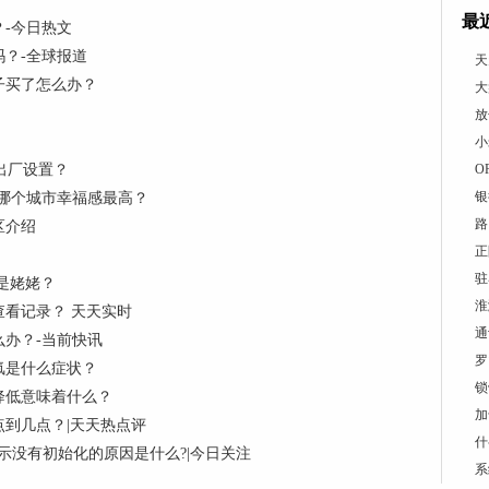
最
-今日热文
吗？-全球报道
天
子买了怎么办？
大
放
小
复出厂设置？
O
银
哪个城市幸福感最高？
路
区介绍
​
驻
是姥姥？
淮
看记录？ 天天实时
通
办？-当前快讯
​
氟是什么症状？
锁
降低意味着什么？
加
到几点？|天天热点评
什
示没有初始化的原因是什么?|今日关注
系