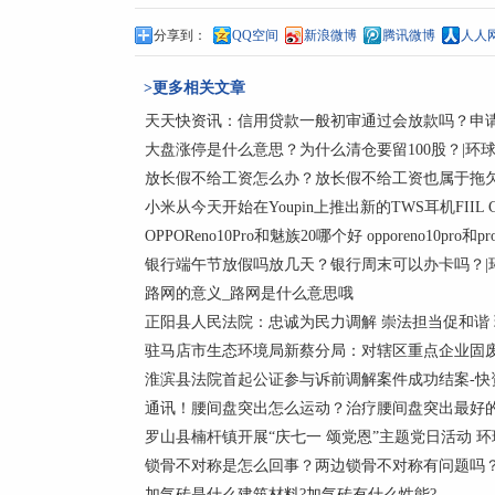
分享到：
QQ空间
新浪微博
腾讯微博
人人
>更多相关文章
天天快资讯：信用贷款一般初审通过会放款吗？申
大盘涨停是什么意思？为什么清仓要留100股？|环
放长假不给工资怎么办？放长假不给工资也属于拖欠
小米从今天开始在Youpin上推出新的TWS耳机FIIL 
OPPOReno10Pro和魅族20哪个好 opporeno10pr
银行端午节放假吗放几天？银行周末可以办卡吗？|
路网的意义_路网是什么意思哦
​正阳县人民法院：忠诚为民力调解 崇法担当促和谐
驻马店市生态环境局新蔡分局：对辖区重点企业固
淮滨县法院首起公证参与诉前调解案件成功结案-快
通讯！腰间盘突出怎么运动？治疗腰间盘突出最好
​罗山县楠杆镇开展“庆七一 颂党恩”主题党日活动 
锁骨不对称是怎么回事？两边锁骨不对称有问题吗？
加气砖是什么建筑材料?加气砖有什么性能?