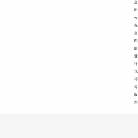
当
出
云
在
当
四
部
世
行
花
环
每
股
为