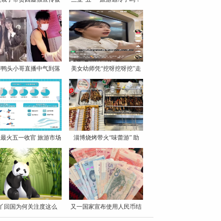
罚
博鸭头小哥直播中气到落
美女幼师凭“挖呀挖呀挖”走
泪
最火五一收官 旅游市场
淄博烧烤带火“味蕾游” 助
丫回国为何关注度这么
又一国家宣布使用人民币结
高？
算